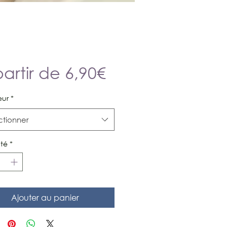
Prix
partir de
6,90€
promotionnel
eur
*
ctionner
té
*
Ajouter au panier