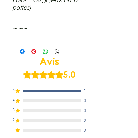
Poids : 150 gr (environ 12
pattes)
............
Précautions d'emploi :
Toujours laisser de l’eau à
disposition de votre chien.
Avis
Adapter la taille, la forme et le
temps de mastication à votre
5.0
Noté 5 sur 5.
chien.
Les premières utilisations des
différents articles doivent se
5
1
faire sous votre surveillance afin
de limiter les utilisations
4
0
abusives.
3
0
Les activités masticatoires ne
constituent pas à elle seule un
2
0
apport journalier équilibré pour
1
0
votre chien. Elles doivent entrer