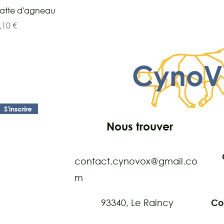
Aperçu rapide
atte d'agneau
rix
,10 €
CynoV
S'inscrire
Nous trouver
contact.cynovox@gmail.co
m
93340, Le Raincy
Co