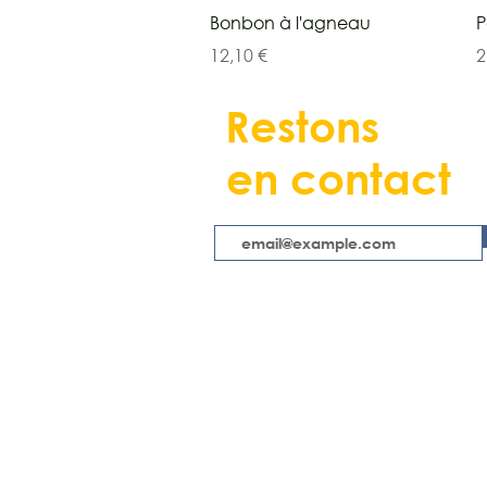
Aperçu rapide
Bonbon à l'agneau
P
Prix
P
12,10 €
2
Restons
en contact